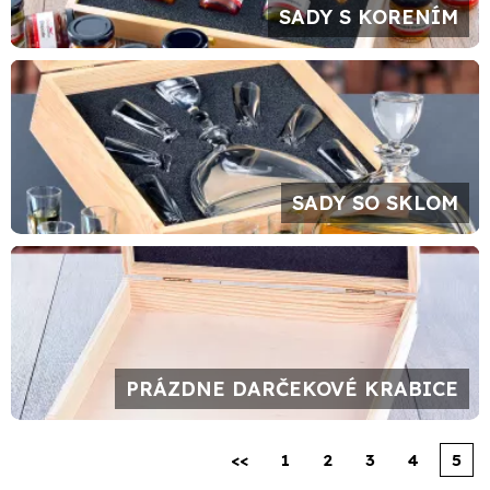
SADY S KORENÍM
SADY SO SKLOM
PRÁZDNE DARČEKOVÉ KRABICE
<<
1
2
3
4
5