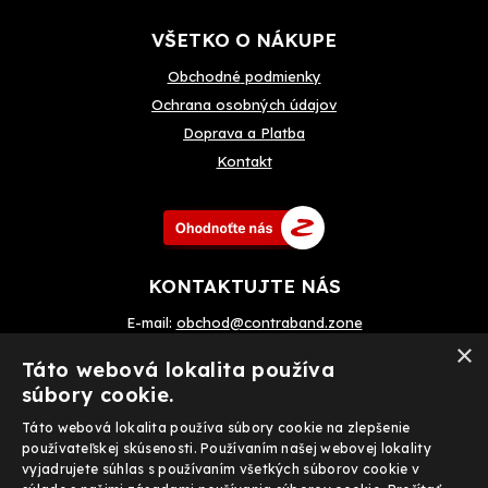
VŠETKO O NÁKUPE
Obchodné
podmienky
Ochrana osobných údajov
Doprava a Platba
Kontakt
KONTAKTUJTE NÁS
E-mail:
obchod@contraband.zone
×
Telefon: +420 720 033 799
Táto webová lokalita používa
súbory cookie.
Táto webová lokalita používa súbory cookie na zlepšenie
Prijímame tiež on-line platby
používateľskej skúsenosti. Používaním našej webovej lokality
vyjadrujete súhlas s používaním všetkých súborov cookie v