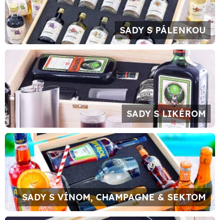
SADY S PÁLENKOU
SADY S LIKÉROM
SADY S VÍNOM, CHAMPAGNE & SEKTOM