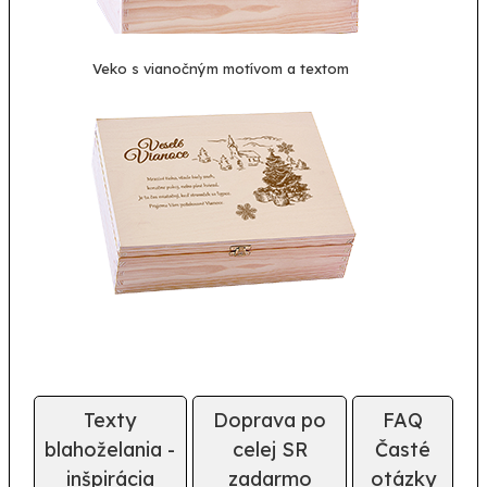
Veko s vianočným motívom a textom
Texty
Doprava po
FAQ
blahoželania -
celej SR
Časté
inšpirácia
zadarmo
otázky