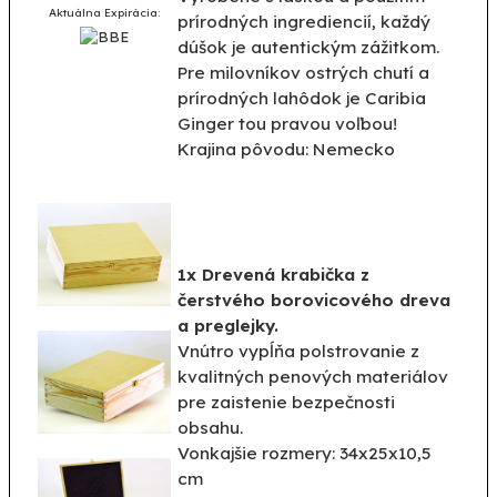
Aktuálna Expirácia:
prírodných ingrediencií, každý
dúšok je autentickým zážitkom.
Pre milovníkov ostrých chutí a
prírodných lahôdok je Caribia
Ginger tou pravou voľbou!
Krajina pôvodu: Nemecko
1x Drevená krabička z
čerstvého borovicového dreva
a preglejky.
Vnútro vypĺňa polstrovanie z
kvalitných penových materiálov
pre zaistenie bezpečnosti
obsahu.
Vonkajšie rozmery: 34x25x10,5
cm