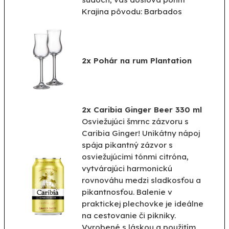
Krajina
pôvodu
:
Barbados
2x P
ohár na
rum
Plantation
2x Caribia Ginger Beer 330 ml
Osviežujúci šmrnc zázvoru s
Caribia Ginger! Unikátny nápoj
spája pikantný zázvor s
osviežujúcimi tónmi citróna,
vytvárajúci harmonickú
rovnováhu medzi sladkosťou a
pikantnosťou. Balenie v
praktickej plechovke je ideálne
na cestovanie či pikniky.
Vyrobené s láskou a použitím