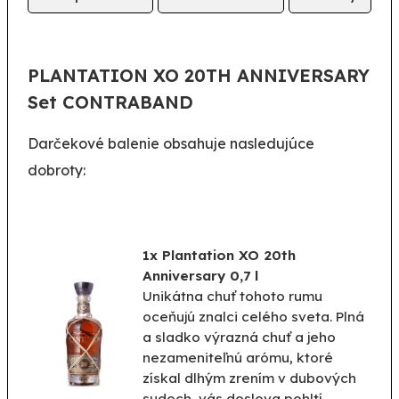
PLANTATION XO 20TH ANNIVERSARY
Set CONTRABAND
Darčekové
balenie
obsahuje nasledujúce
dobroty
:
1x Plantation XO 20th
Anniversary 0,7 l
Unikátna
chuť
tohoto rumu
oceňujú
znalci
celého sveta
.
Plná
a
sladko
výrazná
chuť
a
jeho
nezameniteľnú arómu
, ktoré
získal
dlhým
zrením
v dubových
sudoch
,
vás
doslova
pohltí