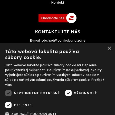
Kontakt
KONTAKTUJTE NÁS
E-mail:
obchod@contraband.zone
×
Telefon: +420 720 033 799
Táto webová lokalita používa
súbory cookie.
Táto webová lokalita používa súbory cookie na zlepšenie
Prijímame tiež on-line platby
používateľskej skúsenosti. Používaním našej webovej lokality
vyjadrujete súhlas s používaním všetkých súborov cookie v
súlade s našimi zásadami používania súborov cookie.
Prečítať
viac
NEVYHNUTNE POTREBNÉ
VÝKONNOSŤ
FACEBOOK
CIELENIE
ZOBRAZIŤ PODROBNOSTI