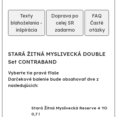
Texty
Doprava po
FAQ
blahoželania -
celej SR
Časté
inšpirácia
zadarmo
otázky
STARÁ ŽITNÁ MYSLIVECKÁ DOUBLE
Set CONTRABAND
Vyberte tie pravé fľaše
Darčekové balenie bude obsahovať dve z
nasledujúcich:
Stará Žitná Myslivecká Reserve 4 YO
0,7 l