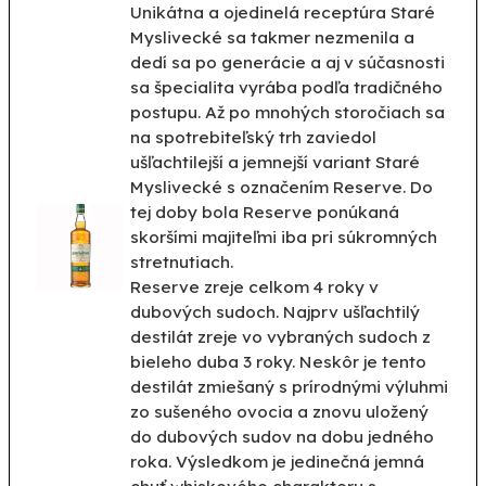
Unikátna a ojedinelá receptúra Staré
Myslivecké sa takmer nezmenila a
dedí sa po generácie a aj v súčasnosti
sa špecialita vyrába podľa tradičného
postupu. Až po mnohých storočiach sa
na spotrebiteľský trh zaviedol
ušľachtilejší a jemnejší variant Staré
Myslivecké s označením Reserve. Do
tej doby bola Reserve ponúkaná
skoršími majiteľmi iba pri súkromných
stretnutiach.
Reserve zreje celkom 4 roky v
dubových sudoch. Najprv ušľachtilý
destilát zreje vo vybraných sudoch z
bieleho duba 3 roky. Neskôr je tento
destilát zmiešaný s prírodnými výluhmi
zo sušeného ovocia a znovu uložený
do dubových sudov na dobu jedného
roka. Výsledkom je jedinečná jemná