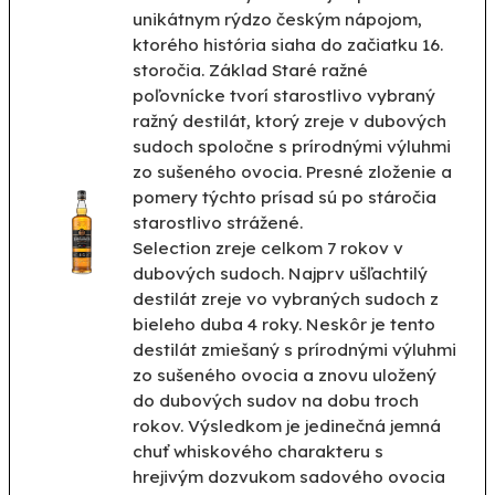
unikátnym rýdzo českým nápojom,
ktorého história siaha do začiatku 16.
storočia. Základ Staré ražné
poľovnícke tvorí starostlivo vybraný
ražný destilát, ktorý zreje v dubových
sudoch spoločne s prírodnými výluhmi
zo sušeného ovocia. Presné zloženie a
pomery týchto prísad sú po stáročia
starostlivo strážené.
Selection zreje celkom 7 rokov v
dubových sudoch. Najprv ušľachtilý
destilát zreje vo vybraných sudoch z
bieleho duba 4 roky. Neskôr je tento
destilát zmiešaný s prírodnými výluhmi
zo sušeného ovocia a znovu uložený
do dubových sudov na dobu troch
rokov. Výsledkom je jedinečná jemná
chuť whiskového charakteru s
hrejivým dozvukom sadového ovocia