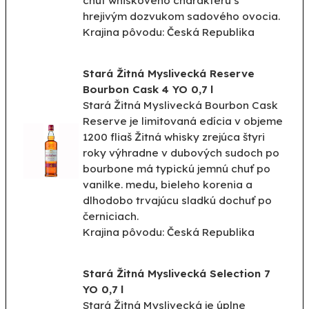
chuť whiskového charakteru s
hrejivým dozvukom sadového ovocia.
Krajina pôvodu: Česká Republika
Stará Žitná Myslivecká Reserve
Bourbon Cask 4 YO 0,7 l
Stará Žitná Myslivecká Bourbon Cask
Reserve je limitovaná edícia v objeme
1200 fliaš Žitná whisky zrejúca štyri
roky výhradne v dubových sudoch po
bourbone má typickú jemnú chuť po
vanilke. medu, bieleho korenia a
dlhodobo trvajúcu sladkú dochuť po
černiciach.
Krajina pôvodu: Česká Republika
Stará Žitná Myslivecká Selection 7
YO 0,7 l
Stará Žitná Myslivecká je úplne