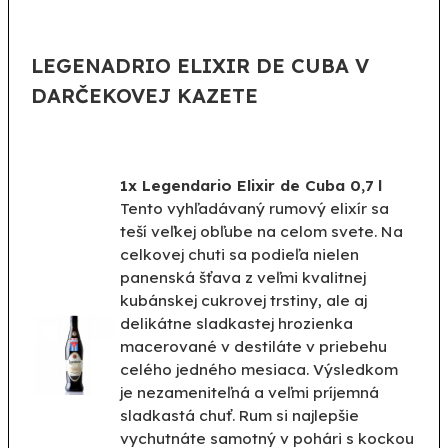
LEGENADRIO ELIXIR DE CUBA V
DARČEKOVEJ KAZETE
1x Legendario Elixir de Cuba 0,7 l
Tento vyhľadávaný rumový elixír sa
teší veľkej obľube na celom svete. Na
celkovej chuti sa podieľa nielen
panenská šťava z veľmi kvalitnej
kubánskej cukrovej trstiny, ale aj
delikátne sladkastej hrozienka
macerované v destiláte v priebehu
celého jedného mesiaca. Výsledkom
je nezameniteľná a veľmi príjemná
sladkastá chuť. Rum si najlepšie
vychutnáte samotný v pohári s kockou