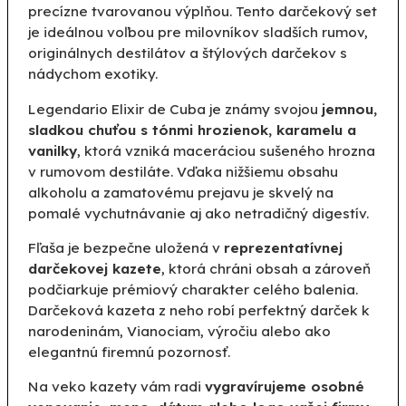
precízne tvarovanou výplňou. Tento darčekový set
je ideálnou voľbou pre milovníkov sladších rumov,
originálnych destilátov a štýlových darčekov s
nádychom exotiky.
Legendario Elixir de Cuba je známy svojou
jemnou,
sladkou chuťou s tónmi hrozienok, karamelu a
vanilky
, ktorá vzniká maceráciou sušeného hrozna
v rumovom destiláte. Vďaka nižšiemu obsahu
alkoholu a zamatovému prejavu je skvelý na
pomalé vychutnávanie aj ako netradičný digestív.
Fľaša je bezpečne uložená v
reprezentatívnej
darčekovej kazete
, ktorá chráni obsah a zároveň
podčiarkuje prémiový charakter celého balenia.
Darčeková kazeta z neho robí perfektný darček k
narodeninám, Vianociam, výročiu alebo ako
elegantnú firemnú pozornosť.
Na veko kazety vám radi
vygravírujeme osobné