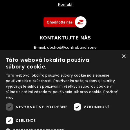
Kontakt
KONTAKTUJTE NÁS
E-mail:
obchod@contraband.zone
×
Telefon: +420 720 033 799
Táto webová lokalita používa
súbory cookie.
Táto webová lokalita používa súbory cookie na zlepšenie
Prijímame tiež on-line platby
používateľskej skúsenosti. Používaním našej webovej lokality
vyjadrujete súhlas s používaním všetkých súborov cookie v
súlade s našimi zásadami používania súborov cookie.
Prečítať
viac
NEVYHNUTNE POTREBNÉ
VÝKONNOSŤ
FACEBOOK
CIELENIE