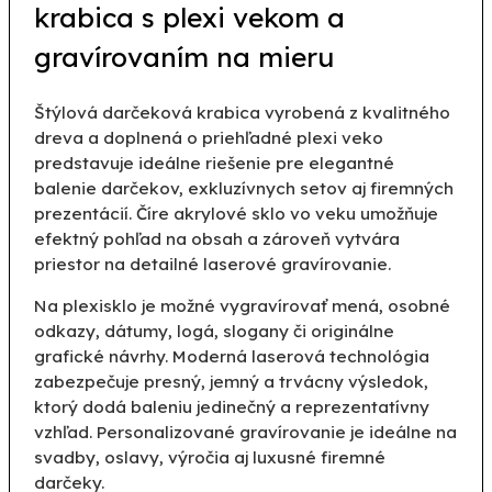
krabica s plexi vekom a
gravírovaním na mieru
Štýlová darčeková krabica vyrobená z kvalitného
dreva a doplnená o priehľadné plexi veko
predstavuje ideálne riešenie pre elegantné
balenie darčekov, exkluzívnych setov aj firemných
prezentácií. Číre akrylové sklo vo veku umožňuje
efektný pohľad na obsah a zároveň vytvára
priestor na detailné laserové gravírovanie.
Na plexisklo je možné vygravírovať mená, osobné
odkazy, dátumy, logá, slogany či originálne
grafické návrhy. Moderná laserová technológia
zabezpečuje presný, jemný a trvácny výsledok,
ktorý dodá baleniu jedinečný a reprezentatívny
vzhľad. Personalizované gravírovanie je ideálne na
svadby, oslavy, výročia aj luxusné firemné
darčeky.