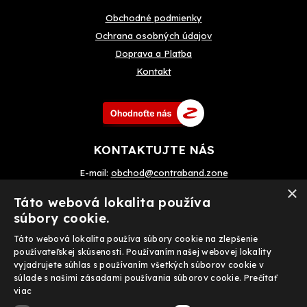
Obchodné
podmienky
Ochrana osobných údajov
Doprava a Platba
Kontakt
KONTAKTUJTE NÁS
E-mail:
obchod@contraband.zone
×
Telefon: +420 720 033 799
Táto webová lokalita používa
súbory cookie.
Táto webová lokalita používa súbory cookie na zlepšenie
Prijímame tiež on-line platby
používateľskej skúsenosti. Používaním našej webovej lokality
vyjadrujete súhlas s používaním všetkých súborov cookie v
súlade s našimi zásadami používania súborov cookie.
Prečítať
viac