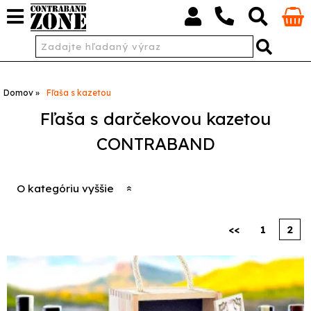
Domov
Fľaša s kazetou
Fľaša s darčekovou kazetou
CONTRABAND
O kategóriu vyššie
<<
1
2