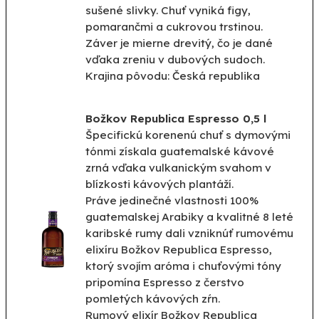
sušené slivky. Chuť vyniká figy,
pomarančmi a cukrovou trstinou.
Záver je mierne drevitý, čo je dané
vďaka zreniu v dubových sudoch.
Krajina pôvodu: Česká republika
Božkov Republica Espresso 0,5 l
Špecifickú korenenú chuť s dymovými
tónmi získala guatemalské kávové
zrná vďaka vulkanickým svahom v
blízkosti kávových plantáží.
Práve jedinečné vlastnosti 100%
guatemalskej Arabiky a kvalitné 8 leté
karibské rumy dali vzniknúť rumovému
elixíru Božkov Republica Espresso,
ktorý svojím aróma i chuťovými tóny
pripomína Espresso z čerstvo
pomletých kávových zŕn.
Rumový elixír Božkov Republica