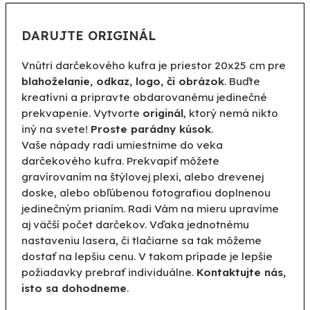
DARUJTE ORIGINÁL
Vnútri darčekového kufra je priestor 20x25 cm pre
blahoželanie, odkaz, logo, či obrázok
. Buďte
kreatívni a pripravte obdarovanému jedinečné
prekvapenie. Vytvorte
originál
, ktorý nemá nikto
iný na svete!
Proste parádny kúsok
.
Vaše nápady radi umiestnime do veka
darčekového kufra. Prekvapiť môžete
gravírovaním na štýlovej plexi, alebo drevenej
doske, alebo obľúbenou fotografiou doplnenou
jedinečným prianím. Radi Vám na mieru upravíme
aj väčší počet darčekov. Vďaka jednotnému
nastaveniu lasera, či tlačiarne sa tak môžeme
dostať na lepšiu cenu. V takom prípade je lepšie
požiadavky prebrať individuálne.
Kontaktujte nás,
isto sa dohodneme
.