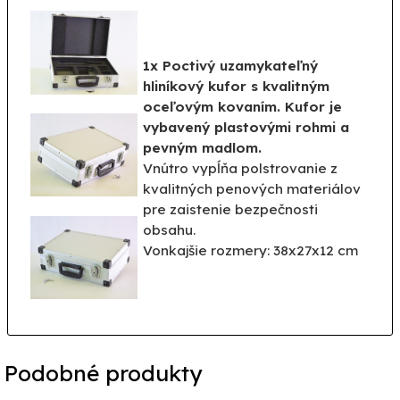
1x
Poctivý
uzamykateľný
hliníkový
kufor s
kvalitným
oceľovým
kovaním
.
Kufor je
vybavený plastovými
rohmi
a
pevným
madlom
.
Vnútro
vypĺňa
polstrovanie
z
kvalitných
penových
materiálov
pre zaistenie bezpečnosti
obsahu
.
Vonkajšie
rozmery
:
38x27x12
cm
Podobné produkty