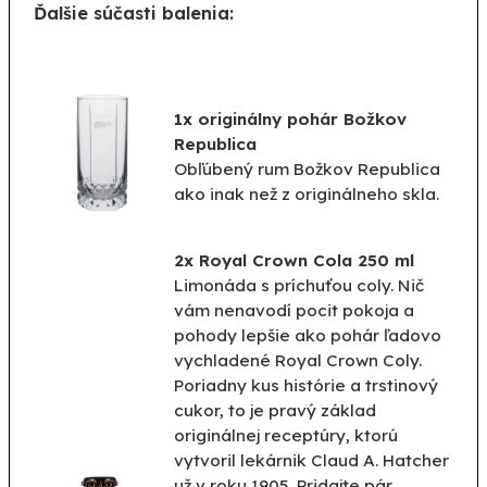
Ďalšie súčasti balenia:
1x
originálny
pohár
Božkov
Republica
Obľúbený
rum
Božkov
Republica
ako inak než
z originálneho
skla
.
2x Royal Crown Cola 250 ml
Limonáda s príchuťou coly. Nič
vám nenavodí pocit pokoja a
pohody lepšie ako pohár ľadovo
vychladené Royal Crown Coly.
Poriadny kus histórie a trstinový
cukor, to je pravý základ
originálnej receptúry, ktorú
vytvoril lekárnik Claud A. Hatcher
už v roku 1905. Pridajte pár