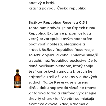
poctivý a hrdý.
Krajina pôvodu: Česká republika
Božkov Republica Reserva 0,5 l
Tento rum nadväzuje na úspech rumu
Republica Exclusive pričom ostáva
verný prvorepublikovým hodnotám -
poctivosť, noblesa, elegancie a
hrdosť. Božkov Republica Reserva je
so 40% objemu alkoholu mierne silnejší
a suchší než Republica exclusive. Je to
dané odlišným blendom, ktorý spája
šesť karibských rumov, z ktorých tie
najstaršie zreli až 12 rokov v dubových
sudoch. To, že Reserva je starena
dlhšiu dobu napovedá vizuálne tmavo
jantárova farba a chuťovo výraznejšie
drevitý charakter. Vo vôni sa miešajú
exotické ovocie, káva, karamel a