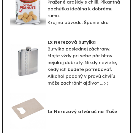
Pražené arašidy s chilli. Pikantná
pochúťka ideálna k dobrému
rumu.
Krajina pôvodu: Španielsko
1x Nerezová butylka
Butylka
poslednej záchrany
.
Majte
vždy
pri
sebe
pár
hltov
nejakej
dobroty
.
Nikdy
neviete
,
kedy
ich budete
potrebovať
.
Alkohol
podaný
v pravú chvíľu
môže
zachrániť
aj
život
...
:-)
1x
Nerezový
otvárač
na
fľaše