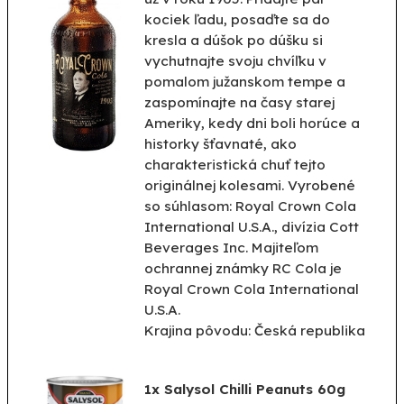
kociek ľadu, posaďte sa do
kresla a dúšok po dúšku si
vychutnajte svoju chvíľku v
pomalom južanskom tempe a
zaspomínajte na časy starej
Ameriky, kedy dni boli horúce a
historky šťavnaté, ako
charakteristická chuť tejto
originálnej kolesami. Vyrobené
so súhlasom: Royal Crown Cola
International U.S.A., divízia Cott
Beverages Inc. Majiteľom
ochrannej známky RC Cola je
Royal Crown Cola International
U.S.A.
Krajina pôvodu: Česká republika
1x Salysol Chilli Peanuts 60g