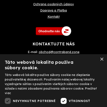
Ochrana osobných údajov
Doprava a Platba
Kontakt
KONTAKTUJTE NÁS
E-mail:
obchod@contraband.zone
×
Telefon: +420 720 033 799
Táto webová lokalita používa
súbory cookie.
Táto webová lokalita používa súbory cookie na zlepšenie
Prijímame tiež on-line platby
používateľskej skúsenosti. Používaním našej webovej lokality
vyjadrujete súhlas s používaním všetkých súborov cookie v
súlade s našimi zásadami používania súborov cookie.
Prečítať
viac
NEVYHNUTNE POTREBNÉ
VÝKONNOSŤ