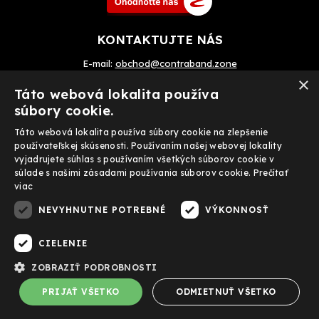
KONTAKTUJTE NÁS
E-mail:
obchod@contraband.zone
×
Telefon: +420 720 033 799
Táto webová lokalita používa
súbory cookie.
Táto webová lokalita používa súbory cookie na zlepšenie
Prijímame tiež on-line platby
používateľskej skúsenosti. Používaním našej webovej lokality
vyjadrujete súhlas s používaním všetkých súborov cookie v
súlade s našimi zásadami používania súborov cookie.
Prečítať
viac
NEVYHNUTNE POTREBNÉ
VÝKONNOSŤ
FACEBOOK
CIELENIE
ZOBRAZIŤ PODROBNOSTI
Copyright ©
sk.contraband.zone
,
provozováno na systému
PRIJAŤ VŠETKO
ODMIETNUŤ VŠETKO
tvorba e-shopu
a
pronájem e-shopu
Shop5.cz