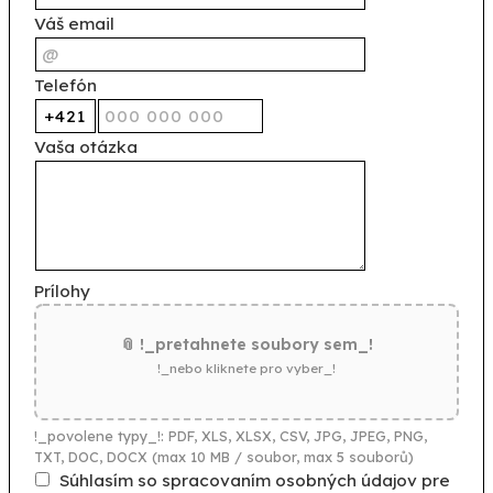
Váš email
Telefón
Vaša otázka
Prílohy
📎 !_pretahnete soubory sem_!
!_nebo kliknete pro vyber_!
!_povolene typy_!: PDF, XLS, XLSX, CSV, JPG, JPEG, PNG,
TXT, DOC, DOCX (max 10 MB / soubor, max 5 souborů)
Súhlasím so spracovaním osobných údajov pre