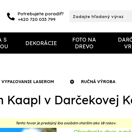
Potrebujete poradiť?
+420 720 033 799
A S
FOTO NA
DAR
DEKORÁCIE
TOU
DREVO
VR
VYPAĽOVANIE LASEROM
RUČNÁ VÝROBA
n Kaapl v Darčekovej K
Tento tovar je predajný iba osobám starším ako 18 rokov.
Objednajte dnes a mô