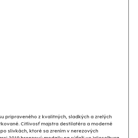
u pripraveného z kvalitných, sladkých a zrelých
stkované. Citlivosť majstra destilatéra a moderné
po slivkách, ktoré sa zrením v nerezových
arci 2019 bronzovú medailu na súťaži vo Wieselburg.