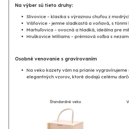
Na výber sú tieto druhy:
Slivovice – klasika s výraznou chuťou z modrých
Višňovice - jemne sladkastá a voňavá, s tónmi
Marhuľovica – ovocná a hladká, ideálna pre mi
Hruškovice Williams – prémiová voľba s nezam
Osobné venovanie s gravírovaním
Na veko kazety vám na prianie vygravírujeme 
elegantných vzorov, ktoré dodajú celému darček
Štandardné veko
V