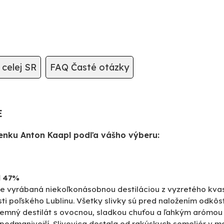
celej SR
FAQ Časté otázky
E
nku Anton Kaapl podľa vášho výberu:
l 47%
 je vyrábaná niekoľkonásobnou destiláciou z vyzretého kvas
sti poľského Lublinu. Všetky slivky sú pred naložením odkô
emný destilát s ovocnou, sladkou chuťou a ľahkým arómou 
a podmanivejší. Slivovica dostala od rakúskych someliér v m