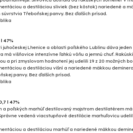
entáciou a destiláciou sliviek (bez kôstok) nariedené a 
 súvrstvia Třeboňskej panvy. Bez ďalších prísad.
blika
 l 47%
sti juhočeskej Lhenice a oblasti poľského Lublinu dáva jede
éra má višňovice intenzívne ľahkú vôňu a jemnú chuť. Rakúsk
lou a pri zmyslovom hodnotení jej udelili 19 z 20 možných b
entáciou a destiláciou višní a nariedené mäkkou deminera
ňskej panvy. Bez ďalších prísad.
blika
0,7 l 47%
h a poľských marhúľ destilovaný majstrom destilatérem má 
rávne vedená viacstupňové destilácie marhuľovicu udelila
entáciou a destiláciou marhúľ a nariedené mäkkou demine