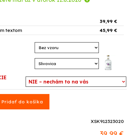
39,99 €
ým textom
45,99 €
CIE
XSK912323020
39,99 €