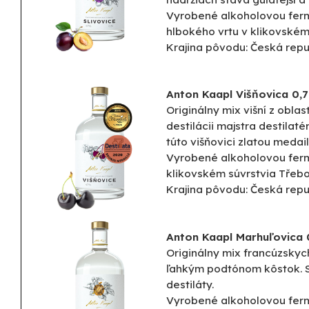
Vyrobené alkoholovou ferm
hlbokého vrtu v klikovském
Krajina pôvodu: Česká repu
Anton Kaapl Višňovica 0,7
Originálny mix višní z obla
destilácii majstra destilat
túto višňovici zlatou medai
Vyrobené alkoholovou ferm
klikovském súvrstvia Třebo
Krajina pôvodu: Česká repu
Anton Kaapl Marhuľovica 
Originálny mix francúzskyc
ľahkým podtónom kôstok. Sp
destiláty.
Vyrobené alkoholovou ferm