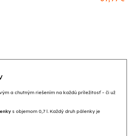
v
m a chutným riešením na každú príležitosť – či už
lenky
s objemom 0,7 l. Každý druh pálenky je