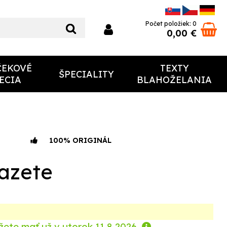
Počet položiek: 0
0,00 €
ČEKOVÉ
TEXTY
ŠPECIALITY
ECIA
BLAHOŽELANIA
100% ORIGINÁL
azete
žete mať už
v utorok 11.8.2026