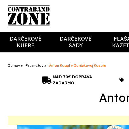
DARČEKOVÉ
DARČEKOVÉ
FĽAŠ
KUFRE
SADY
KAZE
Domov
Pre mužov
Anton Kaapl v Darčekovej Kazete
NAD 70€ DOPRAVA
ZADARMO
Anto