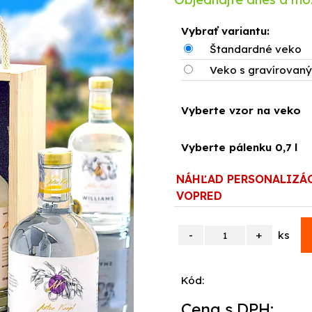
Vybrať variantu:
Štandardné veko
Veko s gravírovan
Vyberte vzor na veko
Vyberte pálenku 0,7 l
NÁHĽAD PERSONALIZÁ
VOPRED
ks
Kód:
Cena s DPH: