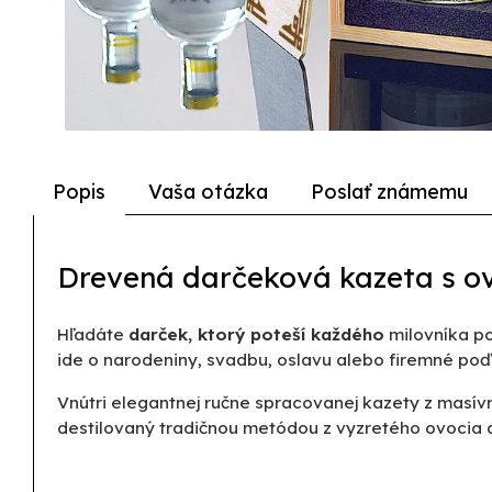
Popis
Vaša otázka
Poslať známemu
Drevená darčeková kazeta s ov
Hľadáte
darček, ktorý poteší každého
milovníka po
ide o narodeniny, svadbu, oslavu alebo firemné po
Vnútri elegantnej ručne spracovanej kazety z masí
destilovaný tradičnou metódou z vyzretého ovocia a 