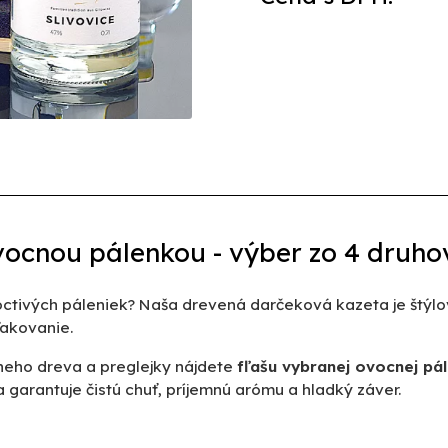
ocnou pálenkou - výber zo 4 druho
ctivých páleniek? Naša drevená darčeková kazeta je štýlový
ďakovanie.
vneho dreva a preglejky nájdete
fľašu vybranej ovocnej pá
garantuje čistú chuť, príjemnú arómu a hladký záver.