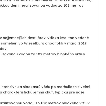
mäkkou demineralizovanou vodou zo 102 metrov
n z najjemnejších destilátov. Vďaka kvalitne vedené
i someliéri vo Wieselburg ohodnotili v marci 2019
odov.
lizovanou vodou zo 102 metrov hlbokého vrtu v
intenzívnu a sladkastú vôňu po marhuliach s veľmi
 charakteristickú jemnú chuť, typickú pre naše
ralizovanou vodou zo 102 metrov hlbokého vrtu v