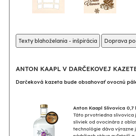
Texty blahoželania - inšpirácia
Doprava po 
ANTON KAAPL V DARČEKOVEJ KAZET
Darčeková kazeta bude obsahovať ovocnú pále
Anton Kaapl Slivovica 0,7 
Táto prvotriedna slivovica
sliviek od ovocinára z obla
technológie dáva výrazne j
nádržiach stáva guľatejší 